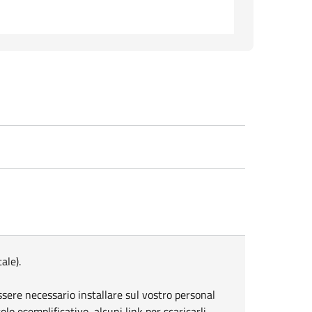
ale).
sere necessario installare sul vostro personal
olo esemplificativo, alcuni link per scaricarli