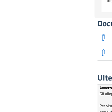
Al
Doc
Ulte
Avvert
Gli alle
Per vis
compute