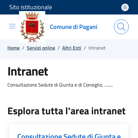
Sito istituzionale
Salta e vai al contenuto
Salta e vai al footer
Comune di Pagani
Home
/
Servizi online
/
Altri Enti
/
Intranet
Intranet
Consultazione Sedute di Giunta e di Consiglio, .........
Esplora tutta l'area intranet
Consultazione Sedute di Giunta e