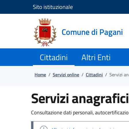
Sito istituzionale
Salta e vai al contenuto
Salta e vai al footer
Comune di Pagani
Cittadini
Altri Enti
Home
/
Servizi online
/
Cittadini
/
Servizi an
Servizi anagrafici
Consultazione dati personali, autocertificazioni