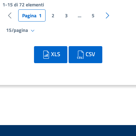
1-15 di 72 elementi
Pagina
1
2
3
...
5
Pagina precedente
Pagina succe
15/pagina
XLS
CSV