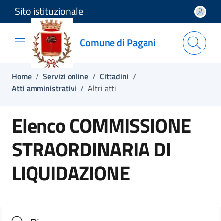
Sito istituzionale
Salta e vai al contenuto
Salta e vai al footer
Comune di Pagani
Home
/
Servizi online
/
Cittadini
/
Atti amministrativi
/
Altri atti
Elenco COMMISSIONE
STRAORDINARIA DI
LIQUIDAZIONE
Cerca il documento e consulta il dettaglio