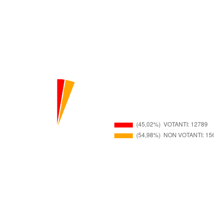
REF1 -Torta percentuale votanti (G3)
Sezioni pervenute
36
su 36